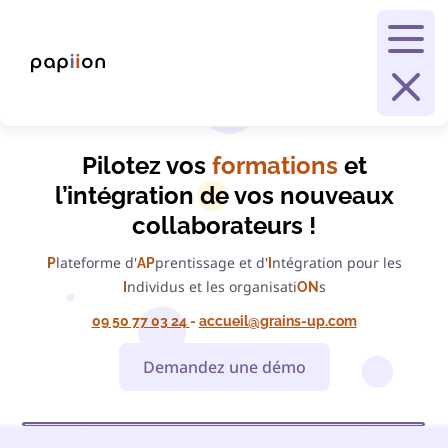
Démo gratuite et personnalisée
(Environ 30 minutes)
Prénom *
Nom *
Pilotez vos
formations
et
l’intégration de vos nouveaux
Numéro de téléphone *
collaborateurs !
lateforme d'
prentissage et d'
ntégration pour les
P
AP
I
Adresse mail *
ndividus et les organisati
s
I
ON
09 50 77 03 24
-
accueil@grains-up.com
Demandez une démo
Message *